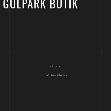
GÜLPARK BUTIK
«
Florist
IEM Jewellery
»